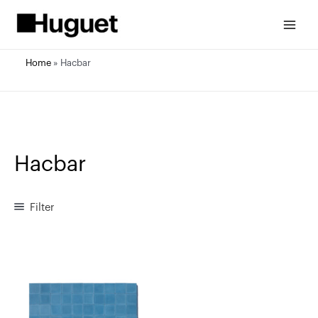
Vés
al
Main
contingut
Menu
Home
»
Hacbar
Hacbar
Filter