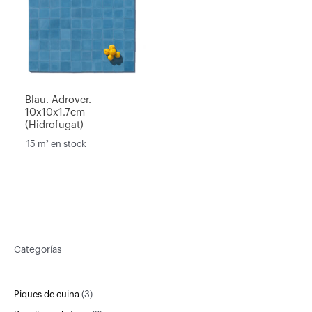
Blau. Adrover.
10x10x1.7cm
(Hidrofugat)
15 m² en stock
Categorías
3
Piques de cuina
3
p