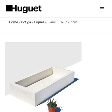
Vés
al
Main
contingut
Menu
Home
»
Botiga
»
Piques
»
Blanc. 80x35x15cm